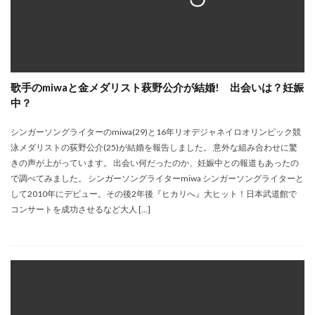
歌手のmiwaと金メダリスト萩野公介が結婚! 出会いは？妊娠
中？
シンガーソングライターのmiwa(29)と16年リオデジャネイロオリンピック競
泳メダリストの荻野公介(25)が結婚を報告しました。 意外な組み合わせに驚
きの声が上がっています。 出会い何だったのか、妊娠中との報道もあったの
で調べてみました。 シンガーソングライターmiwa シンガーソングライターと
して2010年にデビュー。その後2年後『ヒカリへ』大ヒット！日本武道館で
コンサートを成功させるなど大人 […]