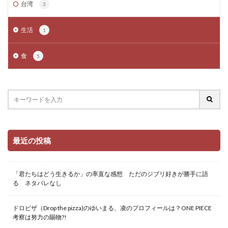
台湾
3
生活
1
食
5
最近の投稿
「君たちはどう生きるか」の率直な感想 ただのジブリ好きが勝手に語
る ネタバレなし
ドロピザ（Drop the pizza)のゆいまる、凌のプロフィールは？ONE PIECE
考察は努力の賜物?!