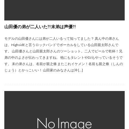
山田優の弟が二人いた?!末弟は声優?!
モデルの山田優さんには弟が二人いるって知ってました？ 真ん中の弟さん
は、HighsidEと言うロックバンドでボーカルをしている山田親太郎さんで
す。 山田優さんと山田親太郎さんのツーショット。二人でビールで乾杯！兄
弟の中のよさが伝わってきますね。 他にもタレントやDJもやっているそうで
す。 末の弟さんは、名前が親之條 またこれイケメン！名前も親之條（しんの
じょう）とかっこいい！ 山田家のみなさんは沖 […]