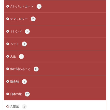
クレジットカード
2
テクノロジー
2
トレンド
7
ペット
1
人生
4
体に関わること
16
断舎離
1
日本の旅
17
兵庫県
2