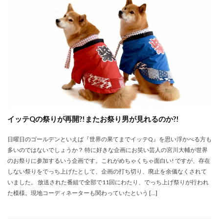
イッテQの祭りが再開?!またお祭り男が見れるのか?!
日曜日のゴールデンといえば『世界の果てまでイッテQ』を思い浮かべる方も
多いのではないでしょうか？ 特に好きな企画にお笑い芸人の宮川大輔が世界
のお祭りに参加するいう企画です。これがめちゃくちゃ面白い! ですが、存在
しない祭りをでっち上げたとして、企画の打ち切り、廃止を余儀なくされて
いました。 放送された番組で全部で11回にわたり、でっち上げ祭りが行われ
た模様。現地コーディネーターも関わっていたという […]