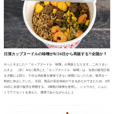
日清カップヌードルの味噌が8/26日から再販する?!全国か？
やっときました!!『カップヌードル 味噌』が再販となります。 これうまい
んすよ （笑） 4/1に発売した『カップヌードル 味噌』は、当初の販売計画
を大幅に上回り。十分な供給量を確保できない状態になったため、販売を一
時的に休止していた。 今回、商品の安定供給ができるめどができたため、8月
26日に全国で販売を再開する。 3種類の味噌を使用し、ショウガと、にんに
くでアクセントを加えた、濃厚でありながらも […]