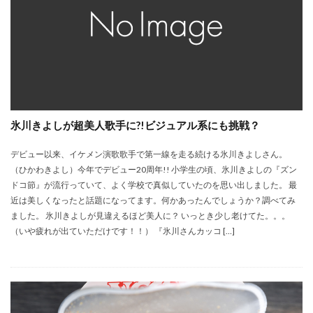
氷川きよしが超美人歌手に?!ビジュアル系にも挑戦？
デビュー以来、イケメン演歌歌手で第一線を走る続ける氷川きよしさん。
（ひかわきよし）今年でデビュー20周年!! 小学生の頃、氷川きよしの『ズン
ドコ節』が流行っていて、よく学校で真似していたのを思い出しました。 最
近は美しくなったと話題になってます。何かあったんでしょうか？調べてみ
ました。 氷川きよしが見違えるほど美人に？ いっとき少し老けてた。。。
（いや疲れが出ていただけです！！） 『氷川さんカッコ […]