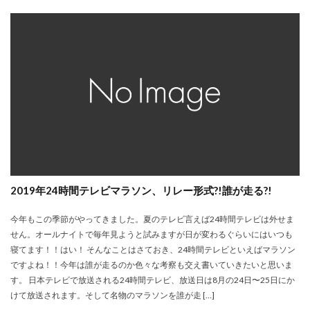
2019年24時間テレビマラソン、リレー形式?!誰が走る?!
今年もこの季節がやってきました。夏のテレビ言えば24時間テレビは外せま
せん。オールナイトで毎年見ようと試みますが日が変わるぐらいにはいつも
寝てます！！はい！ そんなことはさておき、24時間テレビといえばマラソン
ですよね！！今年は誰が走るのか色々な考察も交え書いていきたいと思いま
す。 日本テレビで放送される24時間テレビ、放送日は8月の24日〜25日にか
けて放送されます。そして名物のマラソンを誰が走 […]