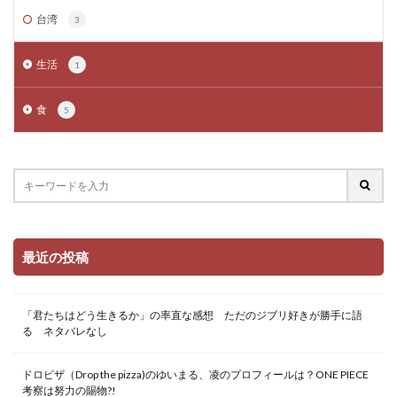
台湾
3
生活
1
食
5
最近の投稿
「君たちはどう生きるか」の率直な感想 ただのジブリ好きが勝手に語
る ネタバレなし
ドロピザ（Drop the pizza)のゆいまる、凌のプロフィールは？ONE PIECE
考察は努力の賜物?!