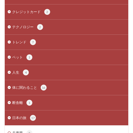
クレジットカード
2
テクノロジー
2
トレンド
7
ペット
1
人生
4
体に関わること
16
断舎離
1
日本の旅
17
兵庫県