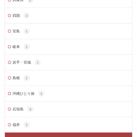
2
四国
3
宮島
1
岐阜
1
岩手・宮城
1
島根
1
沖縄ひとり旅
3
石垣島
4
福井
1