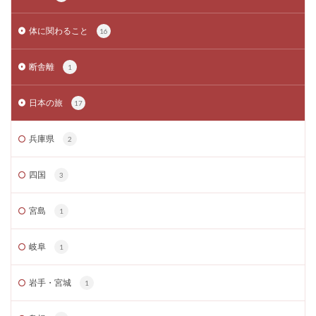
体に関わること
16
断舎離
1
日本の旅
17
兵庫県
2
四国
3
宮島
1
岐阜
1
岩手・宮城
1