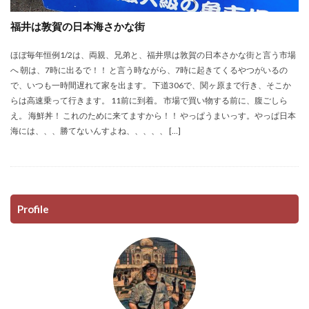
福井は敦賀の日本海さかな街
ほぼ毎年恒例1/2は、両親、兄弟と、福井県は敦賀の日本さかな街と言う市場
へ 朝は、7時に出るで！！ と言う時ながら、7時に起きてくるやつがいるの
で、いつも一時間遅れて家を出ます。 下道306で、関ヶ原まで行き、そこか
らは高速乗って行きます。 11前に到着。 市場で買い物する前に、腹ごしら
え。 海鮮丼！ これのために来てますから！！ やっぱうまいっす。やっぱ日本
海には、、、勝てないんすよね、、、、、 […]
Profile