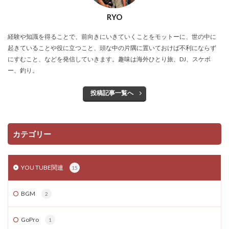
RYO
経験や知識を得ることで、前向きにいきていくことをモットーに、世の中に
起きていることや役に立つこと、頭な中の片隅に置いておけば不利にならず
にすむこと、などを発信していきます。趣味は海外ひとり旅、DJ、スケボ
ー、釣り。
投稿記事一覧へ
カテゴリー
YOU TUBE関連
15
BGM
2
GoPro
1