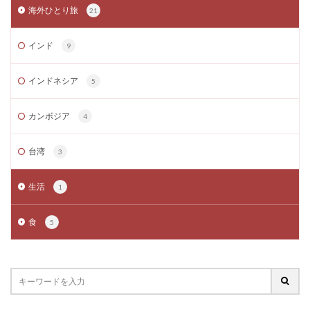
海外ひとり旅
21
インド
9
インドネシア
5
カンボジア
4
台湾
3
生活
1
食
5