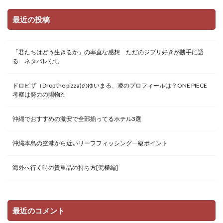
最近の投稿
「君たちはどう生きるか」の率直な感想 ただのジブリ好きが勝手に語
る ネタバレなし
ドロピザ（Drop the pizza)のゆいまる、凌のプロフィールは？ONE PIECE
考察は努力の賜物?!
沖縄でおすすめの激安で全部揃ってるホテル3選
沖縄本島の空港から近いリーフフィッシング一級ポイント
海外へ行く時の貴重品の持ち方[究極編]
最近のコメント