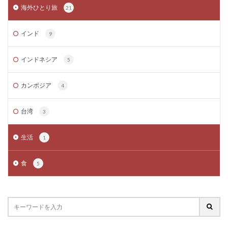
海外ひとり旅
21
インド
9
インドネシア
5
カンボジア
4
台湾
3
生活
1
食
5