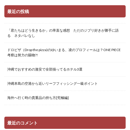
最近の投稿
「君たちはどう生きるか」の率直な感想 ただのジブリ好きが勝手に語
る ネタバレなし
ドロピザ（Drop the pizza)のゆいまる、凌のプロフィールは？ONE PIECE
考察は努力の賜物?!
沖縄でおすすめの激安で全部揃ってるホテル3選
沖縄本島の空港から近いリーフフィッシング一級ポイント
海外へ行く時の貴重品の持ち方[究極編]
最近のコメント