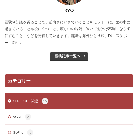
RYO
経験や知識を得ることで、前向きにいきていくことをモットーに、世の中に
起きていることや役に立つこと、頭な中の片隅に置いておけば不利にならず
にすむこと、などを発信していきます。趣味は海外ひとり旅、DJ、スケボ
ー、釣り。
投稿記事一覧へ
カテゴリー
YOU TUBE関連
15
BGM
2
GoPro
1