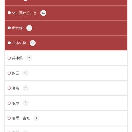
体に関わること
16
断舎離
1
日本の旅
17
兵庫県
2
四国
3
宮島
1
岐阜
1
岩手・宮城
1