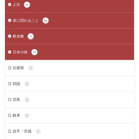
人生
4
体に関わること
16
断舎離
1
日本の旅
17
兵庫県
2
四国
3
宮島
1
岐阜
1
岩手・宮城
1