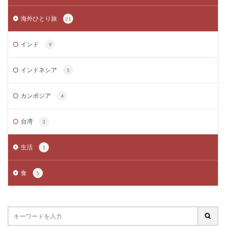
海外ひとり旅
21
インド
9
インドネシア
5
カンボジア
4
台湾
3
生活
1
食
5