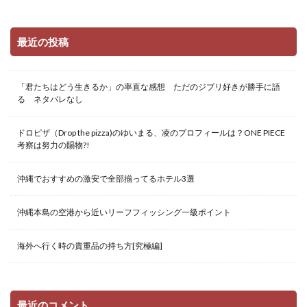
最近の投稿
「君たちはどう生きるか」の率直な感想 ただのジブリ好きが勝手に語
る ネタバレなし
ドロピザ（Drop the pizza)のゆいまる、凌のプロフィールは？ONE PIECE
考察は努力の賜物?!
沖縄でおすすめの激安で全部揃ってるホテル3選
沖縄本島の空港から近いリーフフィッシング一級ポイント
海外へ行く時の貴重品の持ち方[究極編]
最近のコメント