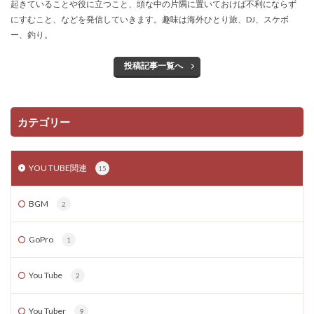
起きていることや役に立つこと、頭な中の片隅に置いておけば不利にならず
にすむこと、などを発信していきます。趣味は海外ひとり旅、DJ、スケボ
ー、釣り。
投稿記事一覧へ
カテゴリー
YOU TUBE関連
15
BGM
2
GoPro
1
You Tube
2
You Tuber
9