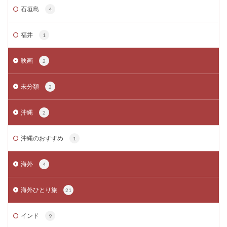
石垣島
4
福井
1
映画
2
未分類
2
沖縄
2
沖縄のおすすめ
1
海外
4
海外ひとり旅
21
インド
9