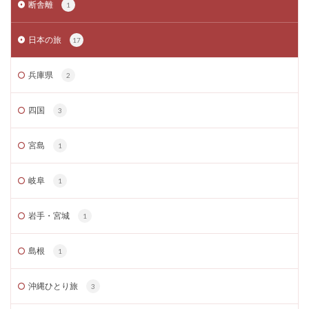
断舎離
1
日本の旅
17
兵庫県
2
四国
3
宮島
1
岐阜
1
岩手・宮城
1
島根
1
沖縄ひとり旅
3