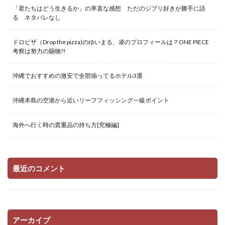
「君たちはどう生きるか」の率直な感想 ただのジブリ好きが勝手に語
る ネタバレなし
ドロピザ（Drop the pizza)のゆいまる、凌のプロフィールは？ONE PIECE
考察は努力の賜物?!
沖縄でおすすめの激安で全部揃ってるホテル3選
沖縄本島の空港から近いリーフフィッシング一級ポイント
海外へ行く時の貴重品の持ち方[究極編]
最近のコメント
アーカイブ