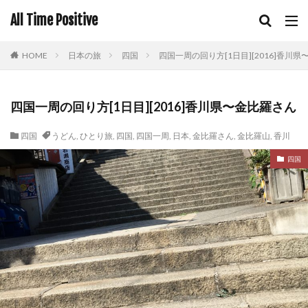
All Time Positive
HOME
日本の旅
四国
四国一周の回り方[1日目][2016]香川
四国一周の回り方[1日目][2016]香川県〜金比羅さん
四国
うどん
,
ひとり旅
,
四国
,
四国一周
,
日本
,
金比羅さん
,
金比羅山
,
香川
四国