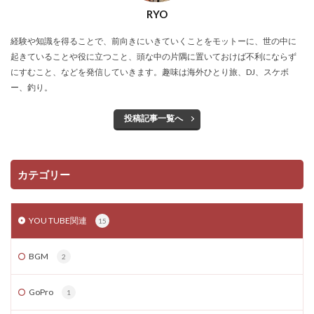
RYO
経験や知識を得ることで、前向きにいきていくことをモットーに、世の中に
起きていることや役に立つこと、頭な中の片隅に置いておけば不利にならず
にすむこと、などを発信していきます。趣味は海外ひとり旅、DJ、スケボ
ー、釣り。
投稿記事一覧へ
カテゴリー
YOU TUBE関連
15
BGM
2
GoPro
1