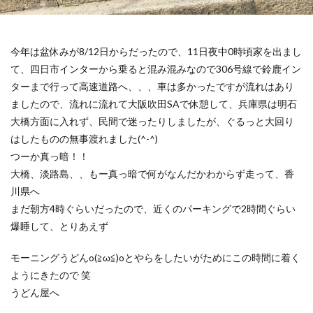
今年は盆休みが8/12日からだったので、11日夜中0時頃家を出まし
て、四日市インターから乗ると混み混みなので306号線で鈴鹿イン
ターまで行って高速道路へ、、、車は多かったですが流れはあり
ましたので、流れに流れて大阪吹田SAで休憩して、兵庫県は明石
大橋方面に入れず、民間で迷ったりしましたが、ぐるっと大回り
はしたものの無事渡れました(^-^)
つーか真っ暗！！
大橋、淡路島、、もー真っ暗で何がなんだかわからず走って、香
川県へ
まだ朝方4時ぐらいだったので、近くのパーキングで2時間ぐらい
爆睡して、とりあえず
モーニングうどんo(≧ω≦)oとやらをしたいがためにこの時間に着く
ようにきたので 笑
うどん屋へ