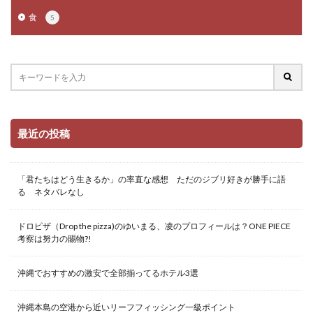
食
5
最近の投稿
「君たちはどう生きるか」の率直な感想 ただのジブリ好きが勝手に語
る ネタバレなし
ドロピザ（Drop the pizza)のゆいまる、凌のプロフィールは？ONE PIECE
考察は努力の賜物?!
沖縄でおすすめの激安で全部揃ってるホテル3選
沖縄本島の空港から近いリーフフィッシング一級ポイント