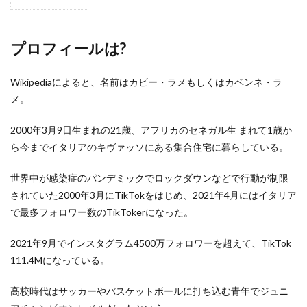
1
プロ
フィ
ール
プロフィールは?
は?
2
Wikipediaによると、名前はカビー・ラメもしくはカベンネ・ラ
結婚
メ。
して
る
の?
2000年3月9日生まれの21歳、アフリカのセネガル生 まれて1歳か
ら今までイタリアのキヴァッソにある集合住宅に暮らしている。
3
まと
め
世界中が感染症のパンデミックでロックダウンなどで行動が制限
されていた2000年3月にTikTokをはじめ、2021年4月にはイタリア
4
リン
で最多フォロワー数のTikTokerになった。
ク
2021年9月でインスタグラム4500万フォロワーを超えて、TikTok
111.4Mになっている。
高校時代はサッカーやバスケットボールに打ち込む青年でジュニ