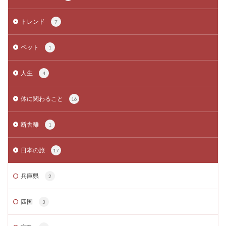
トレンド
7
ペット
1
人生
4
体に関わること
16
断舎離
1
日本の旅
17
兵庫県
2
四国
3