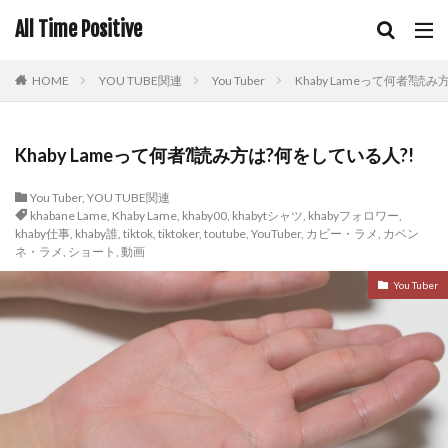
All Time Positive
HOME
YOU TUBE関連
You Tuber
Khaby Lameって何者⁈読
Khaby Lameって何者⁈読み方は?何をしている人?!
You Tuber
,
YOU TUBE関連
khabane Lame
,
Khaby Lame
,
khaby00
,
khabytシャツ
,
khabyフォロワー
,
khaby仕事
,
khaby誰
,
tiktok
,
tiktoker
,
toutube
,
YouTuber
,
カビー・ラメ
,
カベン
ネ・ラメ
,
ショート
,
動画
You Tuber