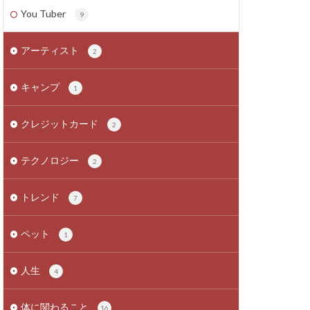
You Tuber
9
アーティスト
2
キャンプ
1
クレジットカード
2
テクノロジー
2
トレンド
7
ペット
1
人生
4
体に関わること
16