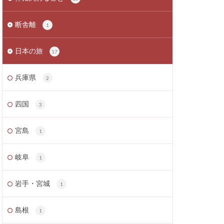
断舎離
1
日本の旅
17
兵庫県
2
四国
3
宮島
1
岐阜
1
岩手・宮城
1
島根
1