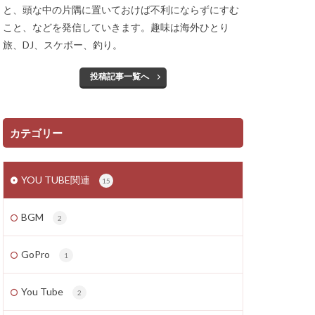
と、頭な中の片隅に置いておけば不利にならずにすむ
こと、などを発信していきます。趣味は海外ひとり
旅、DJ、スケボー、釣り。
投稿記事一覧へ
カテゴリー
YOU TUBE関連
15
BGM
2
GoPro
1
You Tube
2