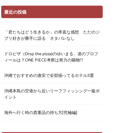
最近の投稿
「君たちはどう生きるか」の率直な感想 ただのジ
ブリ好きが勝手に語る ネタバレなし
ドロピザ（Drop the pizza)のゆいまる、凌のプロフ
ィールは？ONE PIECE考察は努力の賜物?!
沖縄でおすすめの激安で全部揃ってるホテル3選
沖縄本島の空港から近いリーフフィッシング一級ポ
イント
海外へ行く時の貴重品の持ち方[究極編]