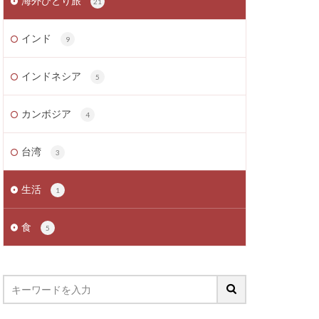
海外ひとり旅
21
インド
9
インドネシア
5
カンボジア
4
台湾
3
生活
1
食
5