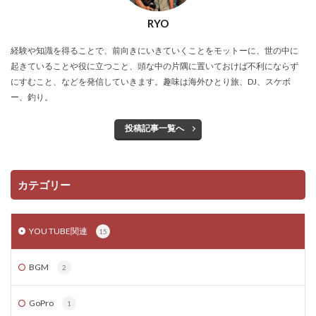
RYO
経験や知識を得ることで、前向きにいきていくことをモットーに、世の中に
起きていることや役に立つこと、頭な中の片隅に置いておけば不利にならず
にすむこと、などを発信していきます。趣味は海外ひとり旅、DJ、スケボ
ー、釣り。
投稿記事一覧へ
カテゴリー
YOU TUBE関連
15
BGM
2
GoPro
1