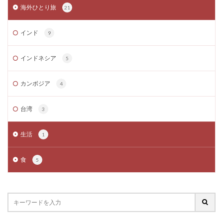
海外ひとり旅
21
インド
9
インドネシア
5
カンボジア
4
台湾
3
生活
1
食
5