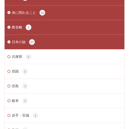
体に関わること
16
断舎離
1
日本の旅
17
兵庫県
2
四国
3
宮島
1
岐阜
1
岩手・宮城
1