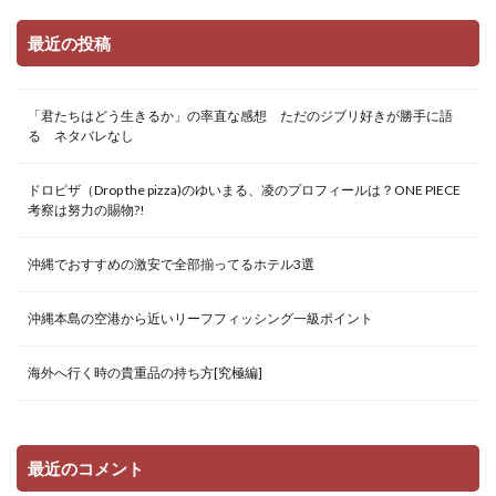
最近の投稿
「君たちはどう生きるか」の率直な感想 ただのジブリ好きが勝手に語
る ネタバレなし
ドロピザ（Drop the pizza)のゆいまる、凌のプロフィールは？ONE PIECE
考察は努力の賜物?!
沖縄でおすすめの激安で全部揃ってるホテル3選
沖縄本島の空港から近いリーフフィッシング一級ポイント
海外へ行く時の貴重品の持ち方[究極編]
最近のコメント