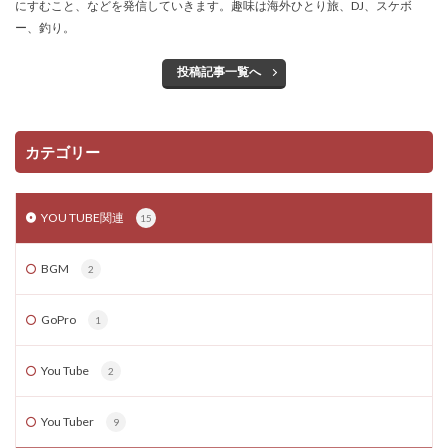
にすむこと、などを発信していきます。趣味は海外ひとり旅、DJ、スケボ
ー、釣り。
投稿記事一覧へ
カテゴリー
YOU TUBE関連
15
BGM
2
GoPro
1
You Tube
2
You Tuber
9