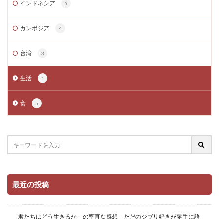
インドネシア
5
カンボジア
4
台湾
3
生活
1
食
5
最近の投稿
「君たちはどう生きるか」の率直な感想 ただのジブリ好きが勝手に語