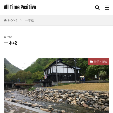
All Time Positive
HOME
一本松
TAG
一本松
岩手・宮城