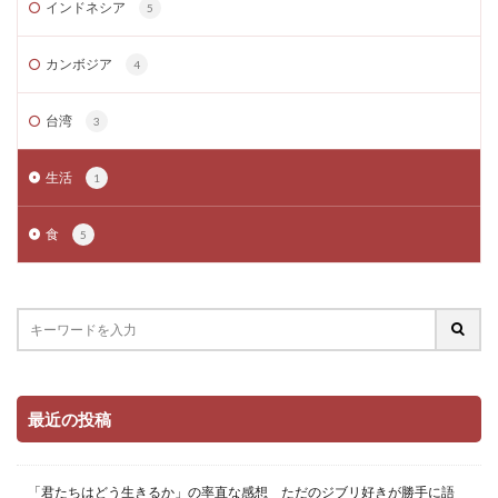
インドネシア
5
カンボジア
4
台湾
3
生活
1
食
5
最近の投稿
「君たちはどう生きるか」の率直な感想 ただのジブリ好きが勝手に語