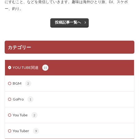
にすむこと、などを発信していきます。趣味は海外ひとり旅、DJ、スケボ
ー、釣り。
投稿記事一覧へ
カテゴリー
YOU TUBE関連
15
BGM
2
GoPro
1
You Tube
2
You Tuber
9