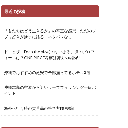
最近の投稿
「君たちはどう生きるか」の率直な感想 ただのジ
ブリ好きが勝手に語る ネタバレなし
ドロピザ（Drop the pizza)のゆいまる、凌のプロフ
ィールは？ONE PIECE考察は努力の賜物?!
沖縄でおすすめの激安で全部揃ってるホテル3選
沖縄本島の空港から近いリーフフィッシング一級ポ
イント
海外へ行く時の貴重品の持ち方[究極編]