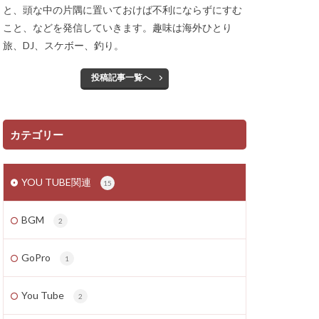
と、頭な中の片隅に置いておけば不利にならずにすむ
こと、などを発信していきます。趣味は海外ひとり
旅、DJ、スケボー、釣り。
投稿記事一覧へ
カテゴリー
YOU TUBE関連
15
BGM
2
GoPro
1
You Tube
2