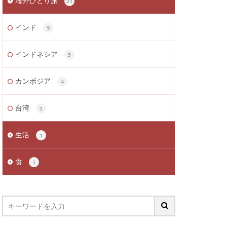
海外ひとり旅
21
インド
9
インドネシア
5
カンボジア
4
台湾
3
生活
1
食
5