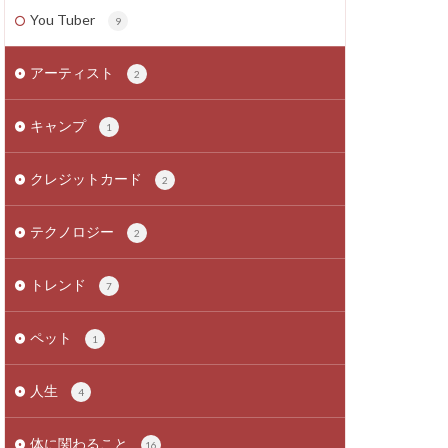
You Tuber
9
アーティスト
2
キャンプ
1
クレジットカード
2
テクノロジー
2
トレンド
7
ペット
1
人生
4
体に関わること
16