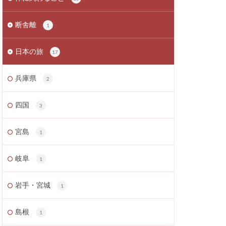
断舎離
1
日本の旅
17
兵庫県
2
四国
3
宮島
1
岐阜
1
岩手・宮城
1
島根
1